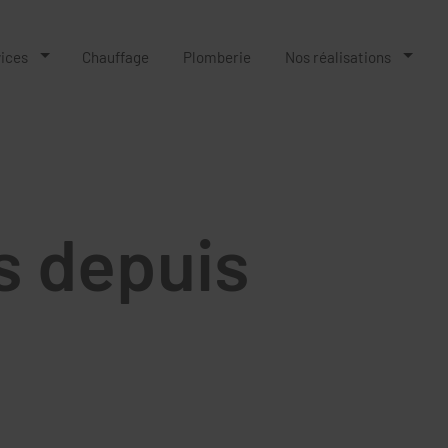
vices
Chauffage
Plomberie
Nos réalisations
s depuis