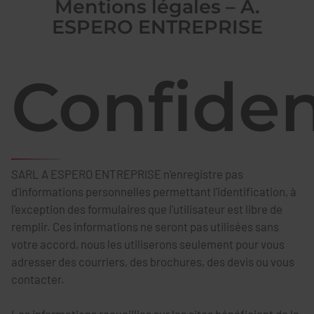
Mentions légales – A.
Pour en savoir plus sur nos
ESPERO ENTREPRISE
prestations, remplissez le formulaire.
Depuis 1931, nous réalisons des
travaux de plomberie, de chauffage
Confiden
et de ramonage.
Devis / Contact
Demande
SARL A ESPERO ENTREPRISE n'enregistre pas
d'informations personnelles permettant l'identification, à
l'exception des formulaires que l'utilisateur est libre de
remplir. Ces informations ne seront pas utilisées sans
Précisions
votre accord, nous les utiliserons seulement pour vous
adresser des courriers, des brochures, des devis ou vous
contacter.
Nom *