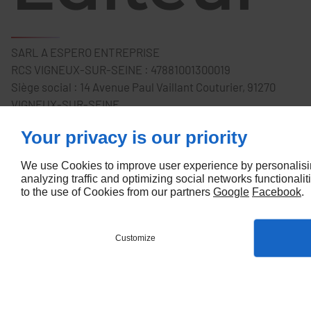
SARL A ESPERO ENTREPRISE
RCS VIGNEUX-SUR-SEINE : 47881001300019
Siège social : 14 Avenue Paul Vaillant Couturier, 91270
VIGNEUX-SUR-SEINE.
N° de téléphone : 09 74 56 88 43
Your privacy is our priority
N° de Fax : 01 69 03 82 92
We use Cookies to improve user experience by personalisin
Directeu
analyzing traffic and optimizing social networks functionalit
to the use of Cookies from our partners
Google
Facebook
.
Customize
de la
MENU
APPEL
PLA
Accueil