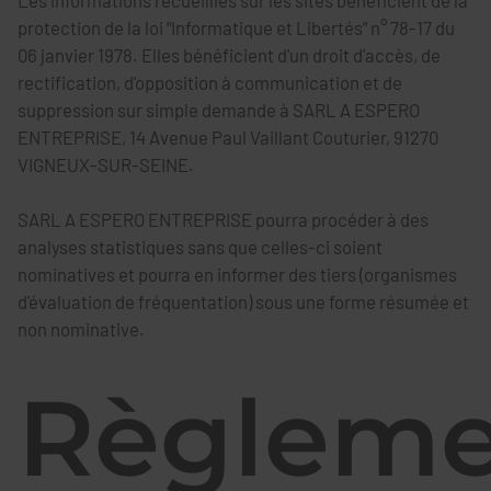
Les informations recueillies sur les sites bénéficient de la
protection de la loi "Informatique et Libertés" n° 78-17 du
06 janvier 1978. Elles bénéficient d'un droit d'accès, de
Téléphone *
rectification, d'opposition à communication et de
suppression sur simple demande à SARL A ESPERO
ENTREPRISE, 14 Avenue Paul Vaillant Couturier, 91270
VIGNEUX-SUR-SEINE.
E-mail *
SARL A ESPERO ENTREPRISE pourra procéder à des
analyses statistiques sans que celles-ci soient
nominatives et pourra en informer des tiers (organismes
d'évaluation de fréquentation) sous une forme résumée et
En soumettant ce formulaire, j'accepte que les
informations saisies soient exploitées dans le cadre
non nominative.
strict de ma demande*
Règleme