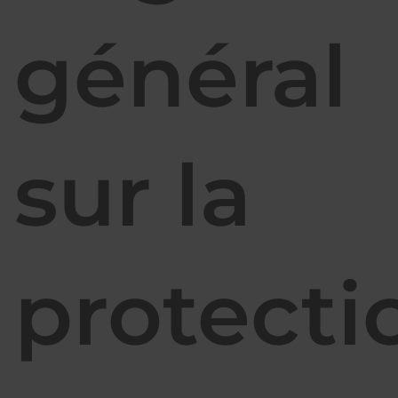
général
SARL A ESPERO ENTREPRISE s'engage à ce que la collecte et le
traitement de vos données, effectués à partir de notre site
chauffage-plomberie-espero.fr
, soient conformes au règlement
général sur la protection des données (RGPD) et à la loi Informatique
sur la
et Libertés. Pour connaître et exercer vos droits, notamment de
retrait de votre consentement à l'utilisation des données collectées
par ce formulaire, ou à vous inscrire sur la liste d'opposition au
démarchage téléphonique, veuillez consulter notre
politique de
confidentialité
protecti